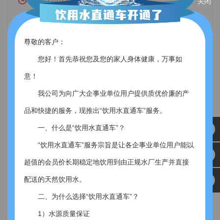
2017-12-01 00:00:00
关闭
这边“正反口令”也吹响了哨音。所有女工排成一排，跟随裁判
为实现全年生产无问题、服务无投诉、交通无事故的目
的口令做着相反的动作。“蹲下”，一声口令过后，只见女工们
标，纯净水公司组织开展比积分、保目标劳动竞赛，借此发
有的跃跃欲试想要蹲下，有的下意识的迅速蹲下，有的面面
动全员冲击2017年度安全零事故目标。 此次劳动竞赛涉
相觑不知所措，场面让人忍俊不禁。 趣味运动会结束
尊敬的客户：
了解全部 >
及生产班组、话务班组、配送班组约50余人参与。活动由各
后，公司副经理杨欣为获得优胜的女工发放了奖品，并组织
您好！首先恭祝您及您的家人身体健康，万事如
班组投票产生8名队长，并以抽签排序、组长选人的方式决定
全体参赛女工共同合影留念。 带着愉快的心情，女工们
各小组成员。竞赛结果将以12月份当月本组所有成员的积分
意！
总和进行排名，各班组排名靠前队伍的所有成员可得到饮水
纯净水公司开展美声音评比活动
我公司为向广大企事业单位用户提供质优价廉的产
机或4.5L箱装水的奖励。 比积分、保目标劳动竞赛活动
方案已于本周一公布。经过多日的宣贯，各班组成员已跃跃
品和快捷的服务，现推出“饮用水直通车”服务。
2017-11-02 00:00:00
欲试。截止30日，三个班组通过投票、抽签的方式已组成8各
“您好，宏达纯水，有什么可以帮您？”这一句简单的问
一、什么是“饮用水直通车”？
代表队，并分别为自己的队伍取了响亮的队名和口号。下
候，每日要被接话员重复几百遍，看似简单，却是连接客户
周，公司还将开展列队喊口号活动，充分调动起员工团队意
“饮用水直通车”服务宗旨是让各企事业单位用户能以
与公司的桥梁。接话员日常工作中的一言一行，时时刻刻代
识和集体荣誉感，全力以赴保全年安全目标。 “安全为
了解全部 >
表着公司的服务形象，体现着公司服务培训的效果。 为
超值的会员价长期稳定地饮用到由正规水厂生产并直接
先”，正如配送班队伍给自己总结的口号一样，纯净水公司将
进一步发现公司客服人才，发挥模范带头作用，以一部分先
坚持秉承安全为先、***执行、优质服务的宗旨， 为2017年画
配送的天然饮用水。
进典型的服务素养带动整个班组的争先氛围，纯净水公司近
日开展了“聚焦正能量，寻找美声音评比”主题活动。 主
二、为什么选择“饮用水直通车”？
纯净水公司开展安全叮咛
题活动以录制 服务音频的方式开展。由客服人员自行录制解
1）水源质量保证
化服务场景模拟音频，并将音频传至公司微信群内，供班组