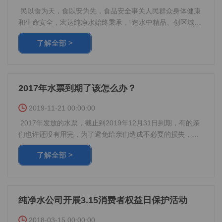
民以食为天，食以安为先，食品安全事关人民群众身体健康
和生命安全，宏达纯净水始终秉承，“造水中精品、创区域名
牌” 工作目标。 今年自吉利区政府开展创建省级食品安全示
了解全部 >
范区以来，公司领导高度重视积极应对，组织各部门主管重
点对生产现场以及经营场所开展排查和整改，对生产车间、
化验室、原辅材料库进行6S现场打造，按照整理、整顿、清
扫、清洁、安全、素养的要求规范现场管理，从而达到物品
2017年水票到期了该怎么办？
摆放整齐有序，地面干净整洁，标识标线醒目，现场面貌焕
然一新。 ***阶段工作完成后，组织管理人员、话务班、配送
2019-11-21 00:00:00
班、生产班员工到现场进行了参观学习，大家不约而同拿起
2017年发放的水票，截止到2019年12月31日到期，有的亲
手机拍照并发至工作群内进行交流，参观后要求人人写心得
们也许还没有用完，为了避免给亲们造成不必要的损失，近
体会以及今后打算，真正实现人人参与，人人提高。 食品安
期宏达纯水开展了水票换购活动，钜惠惊喜不断，不要错失
全系万家，创建需要你我他。让我们携手并肩，砥砺前行，
了解全部 >
良机！ 一、20张水票换购5L金龙鱼纯正花生油； 二、13张
水票换购10Kg金龙鱼优质东北大米； 三、29张水票换购5L
鲁花5S压榨一级花生油； 四、9张水票换购10Kg金沙河家用
小麦粉; 五、10张水票换购伊利安慕希酸奶； 六、10张水票
纯净水公司开展3.15消费者权益日保护活动
换购伊利金典纯牛奶； 七、35张水票换购5L胡姬花古法小榨
花生油； 八、4张换购500ml小瓶水一箱，5张换购4.5L小瓶
2018-03-15 00:00:00