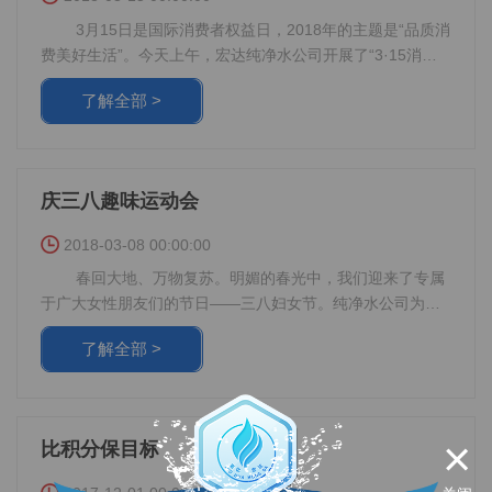
水四桶。 提醒亲们回家后，尽快确认一下有无到期水票，
3月15日是国际消费者权益日，2018年的主题是“品质消
如果需要可拨打送水热线66991919，我们将提供免费送货上
费美好生活”。今天上午，宏达纯净水公司开展了“3·15消费
者权益日”主题活动，用高品质、优服务回馈广大消费者。
了解全部 >
早上八点多，公司员工就已经抵达活动地点，为活动做
着准备。不多时，活动现场舒适的桌椅、优质的产品就引起
周围人群的注意，纷纷上前询问。 为了真诚回馈消费
者，宏达纯净水公司安排两名公司员工在现场为广大客户普
庆三八趣味运动会
及饮水常识，将健康饮水的理念推广给广大消费者，让消费
者们健康饮水、美好生活。 同时，为了回馈新老客户的
2018-03-08 00:00:00
支持，公司还在现场开展了茶吧机、便携式茶台促销活动，
春回大地、万物复苏。明媚的春光中，我们迎来了专属
以更为实惠的价格为消费者们带去优质的产品。 现场除
于广大女性朋友们的节日——三八妇女节。纯净水公司为了
了优质的产品，更有优质的服务。公司利用此次活动，对宏
让全体女工度过一个轻松愉悦的节日，组织了庆三八趣味运
达纯净水公司微信公众平台进行了推广。不少老年人因为操
了解全部 >
动会。 8日清早，纯净水公司女工们齐聚一线厂区内，
作不便，不知如何使用微信订水。公司员工在现场帮助老人
等待着趣味运动会的开始。 “欢乐抢凳子”游戏拉开了运
注册、并手把手交给他使用方法，让老人也能在家享受到手
动会的序幕。女工们跟随节奏围绕着凳子边走边唱。正当大
机一键订水的便利。 “品质消费美好生活”，宏达纯净水
家哼唱着兴头正起时，一声口令猝不及防，眼看人群围成的
公司将秉承这一理念，为更多的消费者提供高品质的商品、
×
比积分保目标
大圈迅速向凳子靠拢，大家推推嚷嚷找着凳子。被挤出圈外
的女工只好站在一旁偷笑。 那边一阵阵笑声此起彼伏，