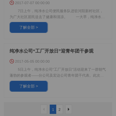
2017-07-07 00:00:00
文林、孙群群、周小粉组成的代表队顺利杀入决赛。为了替
包括学校、医院、企事业单位、机关单位等用水量较大
7日上午，纯净水公司便民服务队进驻河阳新村社区，
公司赢得荣耀，三名队员利用有限的时间积极备战，誓将奖
的企事业单位。
为广大社区居民送去了健康和清凉。 一大早，纯净水公
牌收入囊中。 在决赛现场，三名队员凭借充足的理论知
司朝气蓬勃的便民服务队开始了一天的忙碌。还未等现场收
识、过硬的心理素质、昂扬的竞赛斗志，以260分的总成绩夺
详情咨询:0379-66995131 17638863389。热烈欢
了解全部 >
拾妥当，不少客户就已经迫不及待的前来咨询。活动现场测
得了冠军头衔，为公司争得了荣耀。充分展现了宏达纯水人
量血压、测量体重、免费饮水、饮水指导等贴心便利的服务
迎各企事业单位莅临我公司参观指导！
对食品安全法的字字斟酌、对食品安全意识的一丝不苟。
很快吸引了居民的关注。 社区便民服务活动已经开展五
9月份，我公司代表队还将代表洛阳市参加由河南省政府
年有余，作为每年答谢广大客户的回馈活动被保留至今。便
主办的河南省食品安全暨标准技能知识竞赛。三名队员还将
纯净水公司“工厂开放日”迎青年团干参观
捷的健康服务、诚恳的工作态度一直以来被新老客户所赞
洛阳宏达纯净水有限公司
扬，不少客户也都记住了这一张张朝气蓬勃的笑脸。 为
2017-05-05 00:00:00
二〇二三年五月
了答谢广大客户长期的支持与信赖，公司还将优惠一同带到
5日上午，纯净水公司“工厂开放日”活动迎来了一群朝气
了社区居民身边。在服务现场不仅能享受到健康服务，同时
蓬勃的参观者——分公司及宏达公司青年团干代表。此次团
还可领取优惠抵扣券。持券参与公司近期推出的以旧换新及
干代表共计40余人，在分公司团委的号召下，前来我厂进行
水票换购活动将享受不同金额的抵现。 纯净水公司便民
了解全部 >
调研参观。 9时许，代表们集合完毕后，在公司参观讲
服务活动还将陆续进驻三和社区、开元社区、双苑社区等小
解员的带领下，对公司创建青年文明号的话务班组的日常工
作情况进行了参观。解讲员就班组日常工作情况及新推出的
积分管理考核机制进行了讲解，并对公司与郑州中美纯水联
1
2
合推广的4.5L饮用水及550ML饮用水的话务推广情况进行了