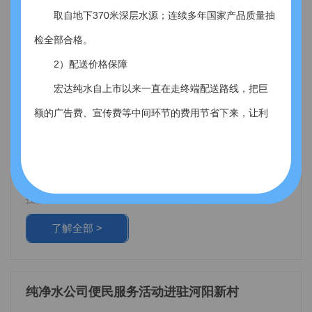
2017-10-27 00:00:00
成员互相学习。后面由公司集中评比，选出一、二、三等
取自地下370米深层水源；连续多年国家产品质量抽
平安归来是家人的嘱托，更是公司对员工的期盼。每日
奖，并发放饮水机等奖品以资鼓励。 活动方案出台后，
检全部合格。
有二十余名配送工穿梭在大街小巷，他们的安全更是被公司
话务班组马上进入了竞赛氛围中，大家纷纷重温公司服务标
时刻牵挂。为了进一步强化配送工交通安全意识，让家人的
准化流程、服务礼仪、沟通技巧等业务技能，将以往培训的
2）配送价格保障
了解全部 >
嘱托成为他们追求安全的源动力，纯净水公司近日开展了交
成果再次巩固，以期出色完成这次主题活动的音频录制。
宏达纯水自上市以来一直在走终端配送路线，把巨
通安全叮咛活动。 交通安全叮咛活动自月初起就被作为
目前，活动正在宣传动员阶段，下周陆续完成音频录制
月度重点工作提上日程，在经过精心筹划后，活动方案月于
及上传。公司将评选出美声音，作为服务模板影响每一名客
额的广告费、宣传费等中间环节的费用节省下来，让利
本周确定并宣贯实施。安全叮咛活动由家人为配送工录制视
服人员。同时，公司将发掘出客服良好人才，并将她客户服
喜获知识竞赛一等奖
给顾客，真正实惠。
频，内容包括交通安全提醒、家人的嘱托、平安的祝福等内
务的经验与班组成员共同分享，充分发挥先进典型的服务正
容。录制好的视频将发放到工作微信群内，由公司集中评比
3）会员消费贵宾服务
2017-08-25 00:00:00
出一、二、三等奖，分别颁发饮水机等奖品以兹鼓励。
近日，纯净水公司组织的代表队在洛阳市食品安全法暨
活动方案自推出后备受关注，配送工们纷纷表示这样的活动
专享的配送热线，公司“直通车”随时为您待命；所
技能知识竞赛中传来喜报，经过比赛激烈角逐，公司代表队
很有意义。“录制视频不仅为了完成公司布置的工作，更是为
有“饮用水直通车”会员在会员期内均可免费使用由我公司
以超越第二名40分的优异成绩夺得了一等奖。纯净水公司再
了将家人的嘱托随时带在身边，工作累了拿出手机看看孩子
了解全部 >
一次代表吉利区在市级比赛中扬眉吐气。 为落实习近平
对我说的话，再辛苦也要早早平安回家”配送工小刘不禁说
提供的各式饮水机、茶吧机等各类饮水设备；定期预约
总书记“四个***严”要求。贯彻新修订的《食品安全法》，提
道。 目前活动仍在实施阶段，配送工们参与热情高涨，
上门清洗、消毒饮水机。
高企业对食品安全法及食品标准的理解与执行能力，由洛阳
录制的视频情深意重、发自肺腑，字字句句饱含着家人的惦
市人民政府食安办、洛阳市食品药品监督管理局主办，洛阳
念。 交通安全叮咛活动将于下周结束，并组织开展评
三、如何成为“饮用水直通车”会员？
纯净水公司便民服务活动进驻河阳新村
市广播电台承办，组织了此次食品安全法暨标准技能知识竞
比。获奖者公司将集中颁发奖品，以鼓励配送工们牢记家人
有固定的经营场所、良好的经济效益和信誉，范围
赛。此次知识竞赛经过前期预赛、复赛的比拼，由我公司张