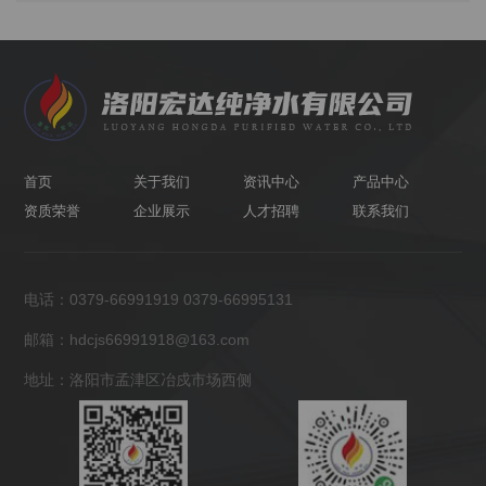
介绍。 随后，一行人前往生产二线进行参观。在生产二
线会议室内，讲解员就公司概况及参观事项做了说明，并带
领参观团前往生产车间进行了参观。在参观过程中，代表们
对生产线的环境卫生及自动化水平给予了高度肯定，并纷纷
表示这样的桶装水真正让他们喝着放心。 在参观过后，
分公司团委贾书记表示，各团干代表应该充分吸取此次参观
经验，特别是话务班组积分管理的考核制度可以灵活应用到
各个班组中去。同时，贾书记就如何充分利用青年文明号的
首页
关于我们
资讯中心
产品中心
示范作用及怎样调动团青工作积极性提出了建议。 青年
资质荣誉
企业展示
人才招聘
联系我们
团干代表们与纯净水公司团青们在生产二线合影留念，结束
了此次参观之行。
电话：0379-66991919 0379-66995131
邮箱：hdcjs66991918@163.com
地址：洛阳市孟津区冶戍市场西侧