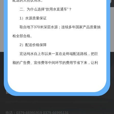
配送的天然饮用水。
二、为什么选择“饮用水直通车”？
1）水源质量保证
提供品质好水
以人为本 机制创新
取自地下370米深层水源；连续多年国家产品质量抽
检全部合格。
2）配送价格保障
宏达纯水自上市以来一直在走终端配送路线，把巨
额的广告费、宣传费等中间环节的费用节省下来，让利
给顾客，真正实惠。
3）会员消费贵宾服务
首页
关于我们
资讯中心
产品中心
专享的配送热线，公司“直通车”随时为您待命；所
资质荣誉
企业展示
人才招聘
联系我们
有“饮用水直通车”会员在会员期内均可免费使用由我公司
提供的各式饮水机、茶吧机等各类饮水设备；定期预约
电话：0379-66991919 0379-66995131