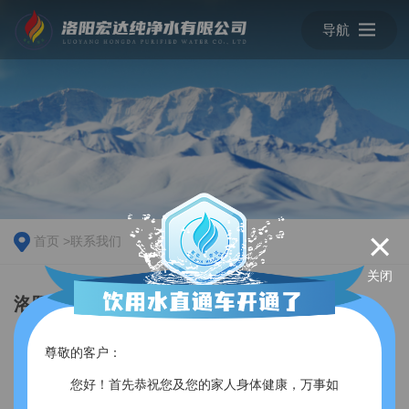
导航
×
首页
>
联系我们
关闭
洛阳宏达纯净水有限公司
客户服务热线：0379-66991919
尊敬的客户：
地址：洛阳市孟津区冶戍市场西侧
您好！首先恭祝您及您的家人身体健康，万事如