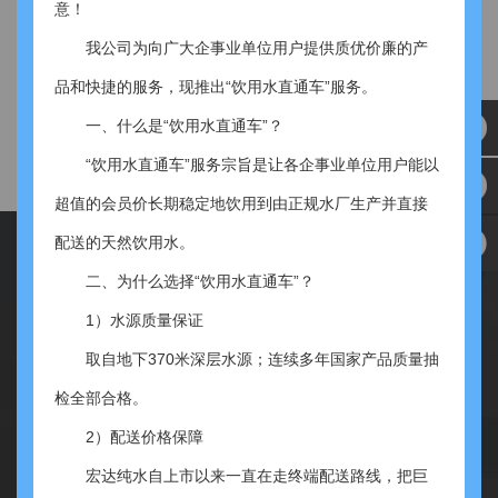
意！
我公司为向广大企事业单位用户提供质优价廉的产
品和快捷的服务，现推出“饮用水直通车”服务。
一、什么是“饮用水直通车”？
“饮用水直通车”服务宗旨是让各企事业单位用户能以
超值的会员价长期稳定地饮用到由正规水厂生产并直接
配送的天然饮用水。
二、为什么选择“饮用水直通车”？
1）水源质量保证
首页
关于我们
资讯中心
产品中心
取自地下370米深层水源；连续多年国家产品质量抽
资质荣誉
企业展示
人才招聘
联系我们
检全部合格。
2）配送价格保障
宏达纯水自上市以来一直在走终端配送路线，把巨
电话：0379-66991919 0379-66995131